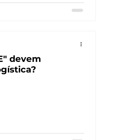
PE" devem
ogística?