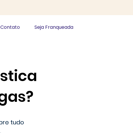
Contato
Seja Franqueada
stica
egas?
bre tudo
.