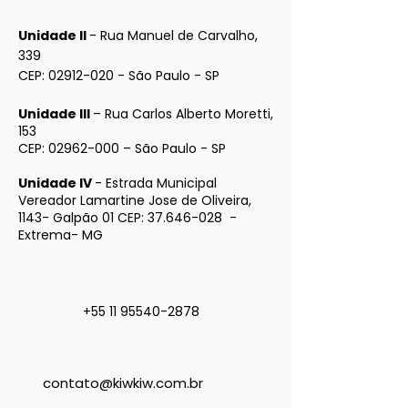
Unidade II
- Rua Manuel de Carvalho,
339
CEP:
02912-020
- São Paulo - SP
Unidade III
– Rua Carlos Alberto Moretti,
153
CEP:
02962-000
– São Paulo - SP
Unidade IV
- Estrada Municipal
Vereador Lamartine Jose de Oliveira,
1143- Galpão 01 CEP:
37.646-028
-
Extrema- MG
+55 11 95540-2878
contato@kiwkiw.com.br