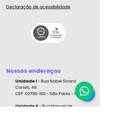
Declaração de acessibilidade
Nossos endereços
Unidade I
- Rua Nobel Sicard
Corsini, 49
CEP:
02736-100
- São Paulo - SP
Unidade II
- Rua Manuel de
Carvalho, 339
CEP:
02912-020
- São Paulo - SP
Unidade III
– Rua Carlos Alberto
Moretti, 153