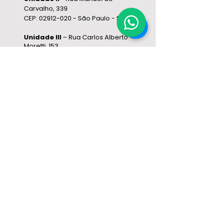
Carvalho, 339
CEP:
02912-020
- São Paulo - SP
Unidade III
– Rua Carlos Alberto
Moretti, 153
CEP:
02962-000
– São Paulo - SP
Unidade IV
- Estrada Municipal
Vereador Lamartine Jose de
Oliveira, 1143- Galpão 01 CEP:
37.646-028
- Extrema - MG