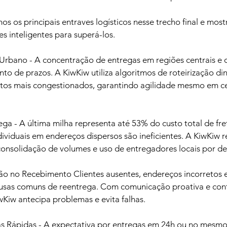
os os principais entraves logísticos nesse trecho final e mo
s inteligentes para superá-los.
rbano - A concentração de entregas em regiões centrais e o
to de prazos. A KiwKiw utiliza algoritmos de roteirização di
jetos mais congestionados, garantindo agilidade mesmo em c
ega - A última milha representa até 53% do custo total de fret
ividuais em endereços dispersos são ineficientes. A KiwKiw r
onsolidação de volumes e uso de entregadores locais por d
ão no Recebimento Clientes ausentes, endereços incorretos e
ausas comuns de reentrega. Com comunicação proativa e con
iwKiw antecipa problemas e evita falhas.
as Rápidas - A expectativa por entregas em 24h ou no mesmo 