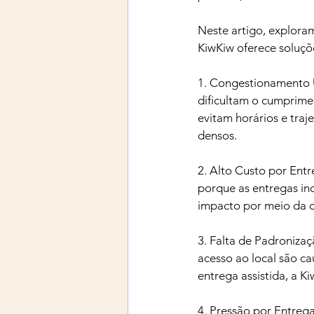
Neste artigo, exploram
KiwKiw oferece soluçõe
1. Congestionamento U
dificultam o cumprimen
evitam horários e tra
densos.
2. Alto Custo por Entr
porque as entregas ind
impacto por meio da c
3. Falta de Padronizaç
acesso ao local são c
entrega assistida, a K
4. Pressão por Entreg