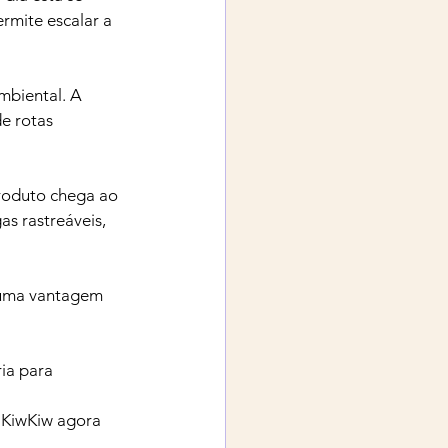
rmite escalar a 
mbiental. A 
e rotas 
produto chega ao 
s rastreáveis, 
r uma vantagem 
ia para 
 KiwKiw agora 