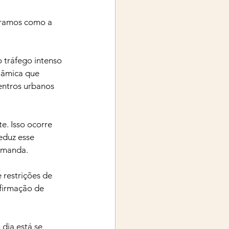
stramos como a 
 tráfego intenso 
nâmica que 
entros urbanos 
e. Isso ocorre 
eduz esse 
emanda.
 restrições de 
firmação de 
dia está se 