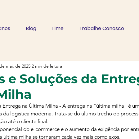
anos
Blog
Time
Trabalhe Conosco
de mai. de 2025
2 min de leitura
s e Soluções da Entre
Milha
a Entrega na Última Milha - A entrega na “última milha” é u
os da logística moderna. Trata-se do último trecho do process
ão até o cliente final. 
onencial do e-commerce e o aumento da exigência por entr
da última milha se tornaram cada vez mais complexos.