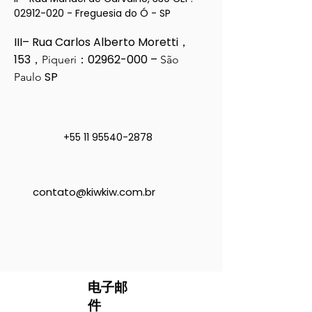
02912-020
- Freguesia do Ó - SP
III– Rua Carlos Alberto Moretti，
153，
：02962-000 –
Piqueri
São
SP
Paulo
+55 11 95540-2878
contato@kiwkiw.com.br
电子邮
件